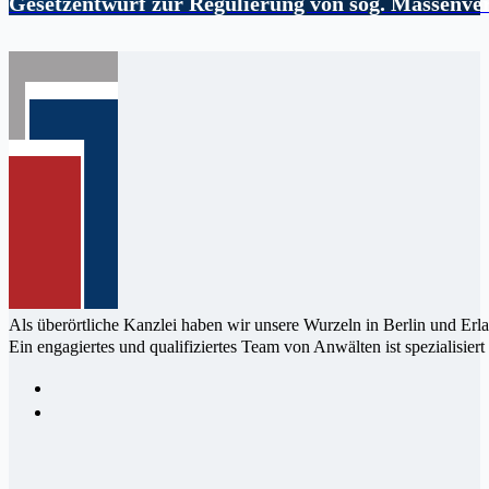
Gesetzentwurf zur Regulierung von sog. Massenve
Als überörtliche Kanzlei haben wir un­sere Wur­zeln in Berlin und Erl
Ein enga­giertes und qualifi­ziertes Team von Anwälten ist speziali­siert