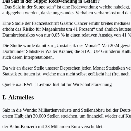
Das Salz in der Suppe: Redewendung in Gefahr?
„Das Salz in der Suppe sein“ ist eine Redewendung welche nahelegt, 
aufgegeben werden, da sie ungesundes Verhalten verharmlost und dam
Eine Studie der Fachzeitschrift Gastric Cancer erfuhr breites media
erhöht das Risiko für Magenkrebs um 41 Prozent“ und ähnlich lauteten
Darmkrebsrisikos von nur 0,05 % in einen relativen Anstieg von 41 
Die Studie wurde damit zur „Unstatistik des Monats“ Mai 2024 gewähl
Dortmunder Statistiker Walter Krämer, die STAT-UP-Gründerin Katha
auch deren Interpretationen.
Da wir an dieser Stelle unserer Depeschen jeden Monat Statistiken ve
Statistik zu trauen ist, welche man nicht selbst gefälscht hat (frei na
Quelle u.a: RWI – Leibniz-Institut für Wirtschaftsforschung
I. Aktuelles
Salz in die Wunde: Milliardenverluste und Stellenabbau bei der Deuts
ersten Halbjahr) 30.000 Stellen streichen, um finanziell wieder auf K
der Bahn-Konzern mit 33 Milliarden Euro verschuldet.