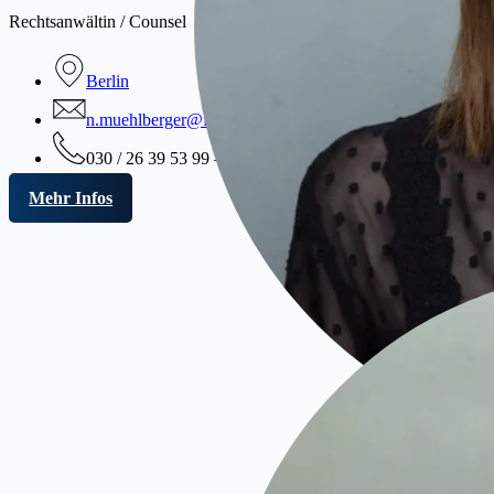
Rechtsanwältin / Counsel
Berlin
n.muehlberger@ffwkanzlei.de
030 / 26 39 53 99 – 0
Mehr Infos