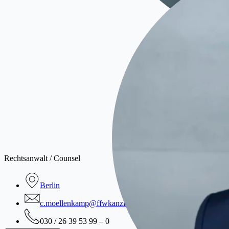
Rechtsanwalt / Counsel
Berlin
c.moellenkamp@ffwkanzlei.de
030 / 26 39 53 99 – 0