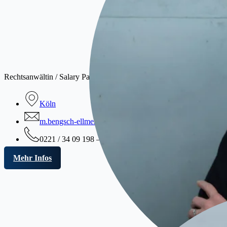
Rechtsanwältin / Salary Partner
Köln
m.bengsch-ellmer@ffwkanzlei.de
0221 / 34 09 198 – 0
Mehr Infos