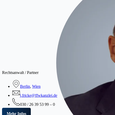
Rechtsanwalt / Partner
Berlin
,
Wien
j.fricke@ffwkanzlei.de
030 / 26 39 53 99 – 0
Mehr Infos