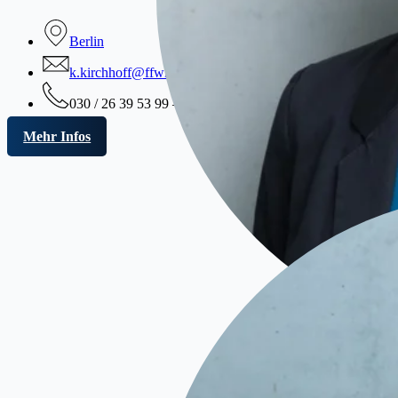
Berlin
k.kirchhoff@ffwkanzlei.de
030 / 26 39 53 99 – 0
Mehr Infos