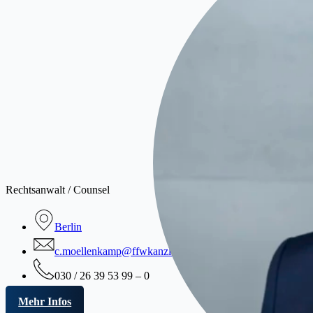
Rechtsanwalt / Counsel
Berlin
c.moellenkamp@ffwkanzlei.de
030 / 26 39 53 99 – 0
Mehr Infos