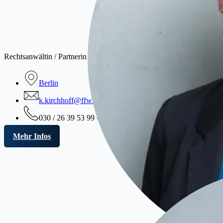
Kr
Rechtsanwältin / Partnerin
Berlin
k.kirchhoff@ffwkanzlei.de
030 / 26 39 53 99 – 0
Mehr Infos