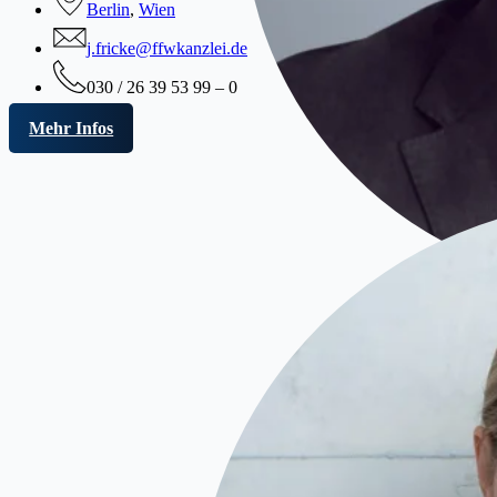
Berlin
,
Wien
j.fricke@ffwkanzlei.de
030 / 26 39 53 99 – 0
Mehr Infos