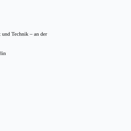
t und Technik – an der
lin
d Wirtschaftsstrafrecht“
GNER am Standort Berlin