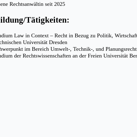
sene Rechtsanwältin seit 2025
ildung/Tätigkeiten:
udium Law in Context – Recht in Bezug zu Politik, Wirtschaf
chnischen Universität Dresden
hwerpunkt im Bereich Umwelt-, Technik-, und Planungsrecht
udium der Rechtswissenschaften an der Freien Universität Ber
hwerpunkt im Rahmen des juristischen Studiums: „Umwelt- un
ferendariat im Bezirk des Oberlandesgerichts Dresden
it 2025 Rechtsanwältin bei der Kanzlei FELLA FRICKE WA
gkeitsschwerpunkte:
anfeststellungsrecht
ivates Baurecht
ntract- und Claimmanagement
chen: