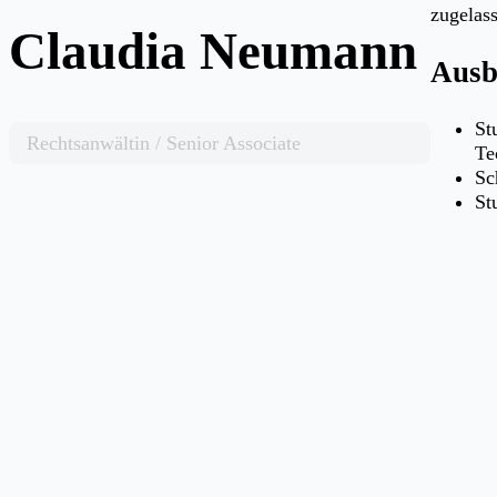
zugelas
Claudia Neumann
Ausb
St
Rechtsanwältin / Senior Associate
Te
Sc
St
Sc
Re
Se
Täti
Pl
Pr
Co
Spra