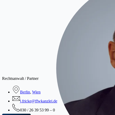
Rechtsanwalt / Partner
Berlin
,
Wien
j.fricke@ffwkanzlei.de
030 / 26 39 53 99 – 0