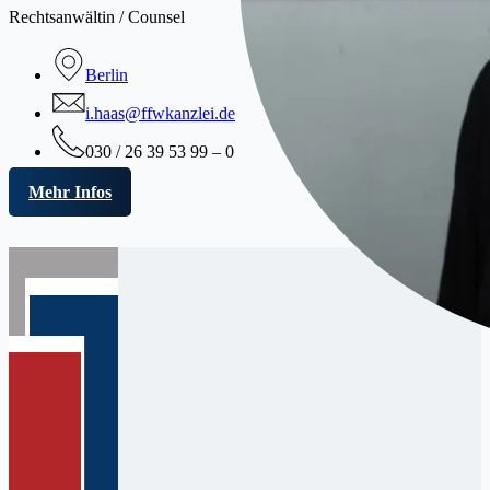
Rechtsanwältin / Counsel
Berlin
i.haas@ffwkanzlei.de
030 / 26 39 53 99 – 0
Mehr Infos